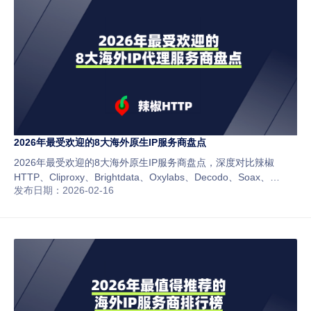
2026年最受欢迎的8大海外原生IP服务商盘点
2026年最受欢迎的8大海外原生IP服务商盘点，深度对比辣椒
HTTP、Cliproxy、Brightdata、Oxylabs、Decodo、Soax、
发布日期：2026-02-16
Netnut与Webshare，从价格、稳定性、IP质量和适用场景全面分
析，帮助跨境电商、社媒运营和数据采集用户快速选择最适合的原
生IP平台。