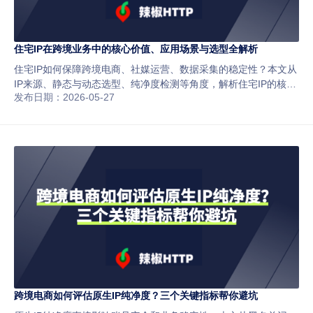
住宅IP在跨境业务中的核心价值、应用场景与选型全解析
住宅IP如何保障跨境电商、社媒运营、数据采集的稳定性？本文从
IP来源、静态与动态选型、纯净度检测等角度，解析住宅IP的核心
发布日期：2026-05-27
价值与实战应用。
跨境电商如何评估原生IP纯净度？三个关键指标帮你避坑