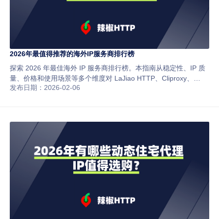
2026年最值得推荐的海外IP服务商排行榜
探索 2026 年最佳海外 IP 服务商排行榜。本指南从稳定性、IP 质
量、价格和使用场景等多个维度对 LaJiao HTTP、Cliproxy、
发布日期：2026-02-06
Bright Data、Smartproxy 等主流平台进行了对比，帮助跨境电商
卖家、社媒运营人员和数据抓取专业人士选择最可靠的住宅IP解决
方案。