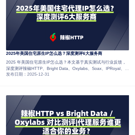
2025年美国住宅原生IP怎么选？深度测评6大服务商
2025 年美国住宅原生IP怎么选？本文基于真实测试与行业反馈，
深度测评辣椒HTTP、Bright Data、Oxylabs、Soax、IPRoyal、
发布日期：2025-12-31
Smartproxy 等 6 大服务商，从 IP 真实性、稳定性、匿名性与价格
全面对比，帮你避坑选对高性价比方案。