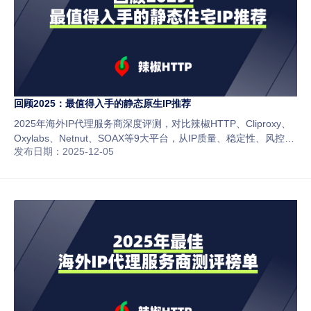
回顾2025：最值得入手的静态原生IP推荐
2025年海外IP代理服务商深度评测，对比辣椒HTTP、Cliproxy、
Oxylabs、Netnut、SOAX等9大平台，从IP质量、稳定性、风控安
发布日期：2025-12-05
全、价格与服务角度分析，助你选出最适合跨境电商与社媒运营的
代理方案。