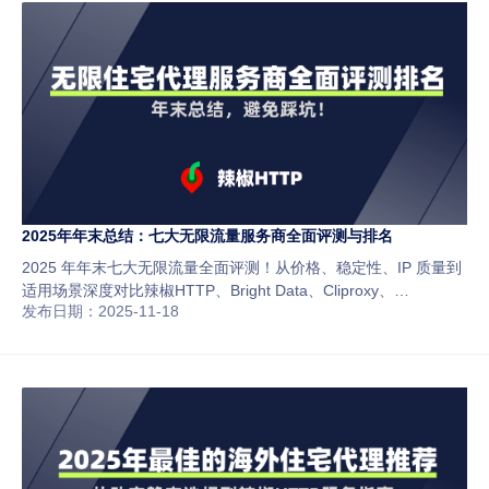
2025年年末总结：七大无限流量服务商全面评测与排名
2025 年年末七大无限流量全面评测！从价格、稳定性、IP 质量到
适用场景深度对比辣椒HTTP、Bright Data、Cliproxy、
发布日期：2025-11-18
Smartproxy、Soax、Crawlbase、Oxylabs，为跨境电商、社媒运
营与爬虫团队提供最权威的代理选择指南。