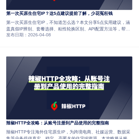
第一次买原生住宅IP？这5点建议提前了解，少花冤枉钱
第一次买原生住宅IP，不知道怎么选？本文分享5点实用建议，涵
盖真假IP辨别、套餐选择、粘性轮换区别、API配置方法等，帮你
发布日期：2026-04-08
少走弯路，选对适合自己的产品。
辣椒HTTP全攻略：从账号注册到产品使用的完整指南
辣椒HTTP专注海外住宅原生IP，为跨境电商、社媒运营、数据采
集等业务提供真实、稳定、高匿名的住宅IP资源。本攻略将从账号