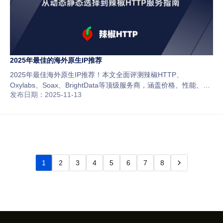
2025年最佳的海外原生IP推荐
2025年最佳海外原生IP推荐！本文全面评测辣椒HTTP、
Oxylabs、Soax、BrightData等顶级服务商，涵盖价格、性能、稳
发布日期：2025-11-13
定性与适用场景对比。帮助跨境电商、数据采集和社交媒体用户快
速选择最优原生IP方案。
1
2
3
4
5
6
7
8