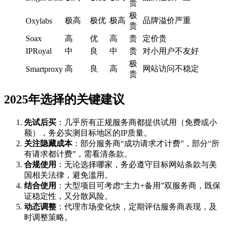
贵
极
极高
极优
极高
品牌溢价严重
Oxylabs
贵
Soax
高
优
高
贵
定价贵
IPRoyal
中
良
中
贵
对小用户不友好
极
高
良
高
网站访问不稳定
Smartproxy
贵
2025年选择的关键建议
先试后买
：几乎所有正规服务商都提供试用（免费或小
额），务必实测目标地区的IP质量。
关注隐藏成本
：部分服务商“成功请求才计费”，部分“所
有请求都计费”，需看清条款。
合规使用
：无论选择哪家，务必遵守目标网站条款与美
国相关法律，避免滥用。
结合使用
：大型项目可考虑“主力+备用”双服务商，既保
证稳定性，又分散风险。
动态调整
：代理市场变化快，定期评估服务商表现，及
时调整策略。