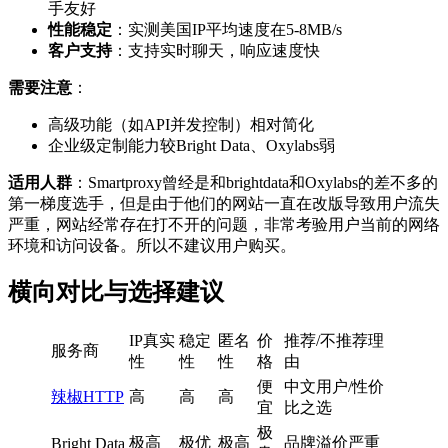
手友好
性能稳定
：实测美国IP平均速度在5-8MB/s
客户支持
：支持实时聊天，响应速度快
需要注意
：
高级功能（如API并发控制）相对简化
企业级定制能力较Bright Data、Oxylabs弱
适用人群
：Smartproxy曾经是和brightdata和Oxylabs的差不多的
第一梯度选手，但是由于他们的网站一直在改版导致用户流失
严重，网站经常存在打不开的问题，非常考验用户当前的网络
环境和访问设备。所以不建议用户购买。
横向对比与选择建议
IP真实
稳定
匿名
价
推荐/不推荐理
服务商
性
性
性
格
由
便
中文用户/性价
辣椒HTTP
高
高
高
宜
比之选
极
极高
极优
极高
品牌溢价严重
Bright Data