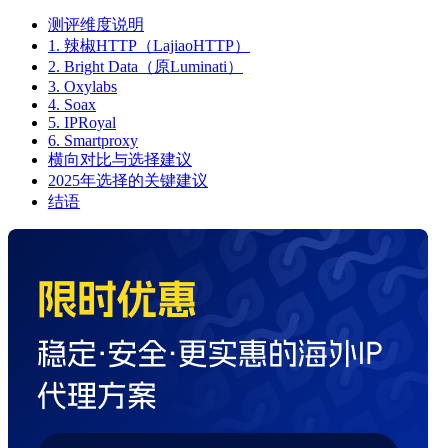
测评维度说明
1. 辣椒HTTP（LajiaoHTTP）
2. Bright Data（原Luminati）
3. Oxylabs
4. Soax
5. IPRoyal
6. Smartproxy
横向对比与选择建议
2025年选择的关键建议
结语