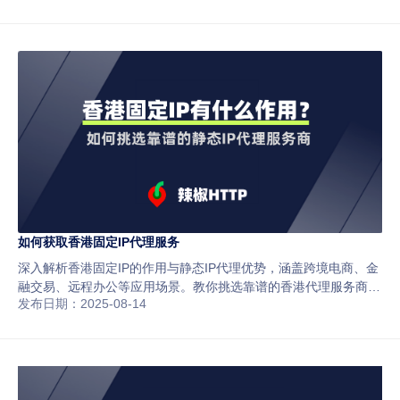
如何获取香港固定IP代理服务
深入解析香港固定IP的作用与静态IP代理优势，涵盖跨境电商、金
融交易、远程办公等应用场景。教你挑选靠谱的香港代理服务商，
发布日期：2025-08-14
并推荐辣椒HTTP，提供高速稳定、纯净安全的香港静态IP与7×24
小时技术支持。