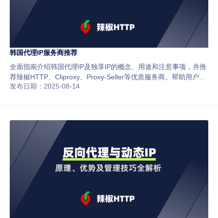
韩国代理IP服务商推荐
全面指南介绍韩国代理IP及独享IP的概念、用途和注意事项，并推
荐辣椒HTTP、Cliproxy、Proxy-Seller等优质服务商。帮助用户安
发布日期：2025-08-14
全访问韩国网站、保护隐私、提升账号管理效率，适用于跨境电
商、数据抓取和社媒运营场景。