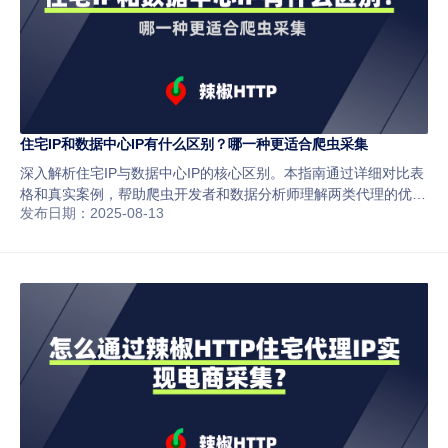
住宅IP和数据中心IP有什么区别？哪一种更适合爬虫采集
深入解析住宅IP与数据中心IP的核心区别。本指南通过详细对比表
格和真实案例，帮助爬虫开发者和数据分析师理解两类代理的优
发布日期：2025-08-13
劣、适用场景，并提供在不同采集任务中如何做出最佳选择的实用
建议，有效规避IP封锁风险。