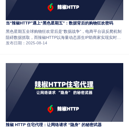
当“辣椒HTTP”遇上“黑色星期五”：数据背后的购物狂欢密码
黑色星期五全球购物狂欢背后是“数据战争”，电商平台设反爬机制
阻碍数据抓取，而辣椒HTTP以海量动态原生IP助商家实现实时比
发布日期：2025-08-14
价、长期监控、风险规避，在竞争中多一份“看清真相”的能力。
辣椒 HTTP 住宅代理：让网络请求 “隐身” 的秘密武器