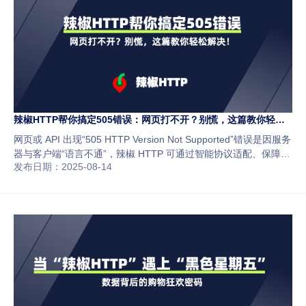
辣椒HTTP帮你搞定505错误：网页打不开？别慌，这篇教你轻松
解决！
网页或 API 出现“505 HTTP Version Not Supported”错误是因服务
器与客户端“语言不通”，辣椒 HTTP 可通过智能协议适配、保障 IP
发布日期：2025-08-14
纯净度、提供 7×24 小时客服支持 3 步解决，还能搞定 403、503
等网络难题，3 步即可开启试用。