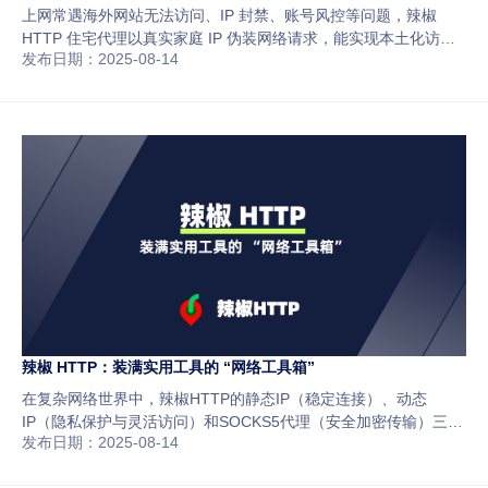
上网常遇海外网站无法访问、IP 封禁、账号风控等问题，辣椒
HTTP 住宅代理以真实家庭 IP 伪装网络请求，能实现本土化访
发布日期：2025-08-14
问、保护隐私、稳定采数、降低账号风险，还具备全球覆盖、智能
匹配、模式灵活切换、实时监控等优势，让上网更顺畅自由。
辣椒 HTTP：装满实用工具的 “网络工具箱”
在复杂网络世界中，辣椒HTTP的静态IP（稳定连接）、动态
IP（隐私保护与灵活访问）和SOCKS5代理（安全加密传输）三大
发布日期：2025-08-14
核心工具，能针对性解决无法访问、隐私泄露、连接不稳定等问
题，让个人与企业网络体验更顺畅安心。