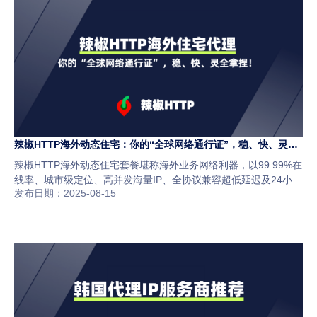
辣椒HTTP海外动态住宅：你的“全球网络通行证”，稳、快、灵全
拿捏！
辣椒HTTP海外动态住宅套餐堪称海外业务网络利器，以99.99%在
线率、城市级定位、高并发海量IP、全协议兼容超低延迟及24小时
发布日期：2025-08-15
客服等优势，解决跨境电商、海外社媒运营等场景痛点，适合多类
海外业务，官网可免费试用。