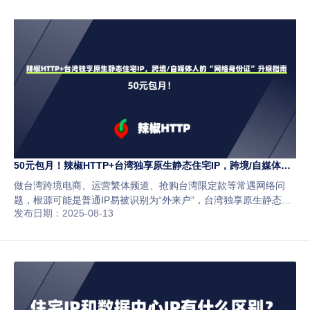
50元包月！辣椒HTTP+台湾独享原生静态住宅IP，跨境/自媒体人
的“网络身份证”升级指南
做台湾跨境电商、运营繁体频道、抢购台湾限定款等常遇网络问
题，根源可能是普通IP易被识别为“外来户”，台湾独享原生静态住
发布日期：2025-08-13
宅IP可让网络身份“本地化”，辣椒HTTP的50元包月台湾独享静态
IP有“三真一稳”优势，适用于多场景，使用时要注意避坑，50元买
的不只是IP更是“网络身份自由”。