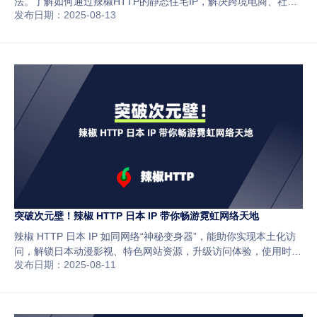
法。了解如何通过辣椒HTTP的静态住宅IP，解决跨境电商、社媒
发布日期：2025-08-13
运营、广告投放和数据采集中的IP关联与封号风险，确保你的业务
稳定、安全。
突破次元壁！辣椒 HTTP 日本 IP 带你畅游霓虹网络天地
辣椒 HTTP 日本 IP 如同网络“神秘变身器”，能助你实现本土化访
问，解锁日本动漫影视、特色网站资源，升级访问体验，使用时需
发布日期：2025-08-11
精选节点、完成设置，同时要选正规服务、遵守法规和网站规则、
留意反代理检测，开启日本网络探索新征程。