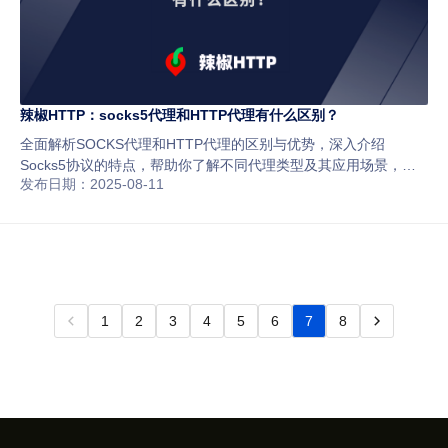
辣椒HTTP：socks5代理和HTTP代理有什么区别？
全面解析SOCKS代理和HTTP代理的区别与优势，深入介绍
Socks5协议的特点，帮助你了解不同代理类型及其应用场景，助
发布日期：2025-08-11
力选择最适合的网络代理方案。
1
2
3
4
5
6
7
8