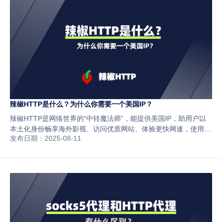
辣椒HTTP是什么？为什么你需要一个美国IP？
辣椒HTTP是网络世界的“中转魔法师”，能提供美国IP，助用户以
本土化身份畅享海外影视、访问优质网站、体验更快网速，使用时
发布日期：2025-08-11
需选可靠代理、遵守法规、警惕网站检测，确保安全合规开启海外
网络之旅。