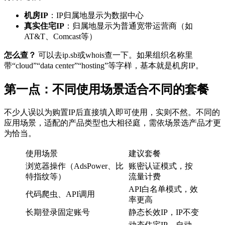
机房IP
：IP归属地显示为数据中心
真实住宅IP
：归属地显示为普通宽带运营商（如
AT&T、Comcast等）
怎么查？
可以去ip.sb或whois查一下。如果组织名称里
带“cloud”“data center”“hosting”等字样，基本就是机房IP。
第一点：不同使用场景适合不同的套餐
不少人误以为购置IP后直接填入即可使用，实则不然。不同的
应用场景，适配的产品类型也大相径庭，需依场景选产品才更
为恰当。
使用场景
建议套餐
浏览器操作（AdsPower、比
账密认证模式，按
特指纹等）
流量计费
API白名单模式，效
代码爬虫、API调用
率更高
长期登录固定账号
静态长效IP，IP不变
动态住宅IP，自动