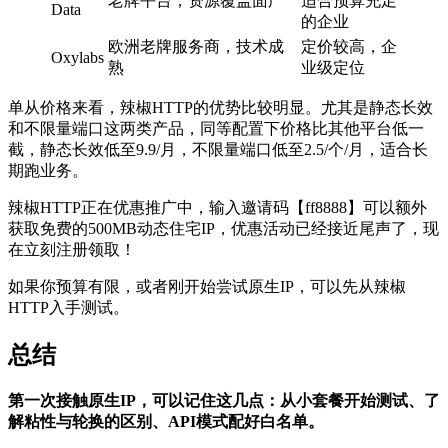
老牌平台，资源覆盖面广
适合预算充足
Data
的企业
欧洲老牌服务商，技术成
定价较高，企
Oxylabs
熟
业级定位
单从价格来看，辣椒HTTP的优势比较明显。尤其是静态长效
和不限量端口这两类产品，同等配置下价格比其他平台低一
截，静态长效低至9.9/月，不限量端口低至2.5/个/月，适合长
期跑业务。
辣椒HTTP正在优惠推广中，输入邀请码【ff8888】可以额外
获取免费的500MB动态住宅IP，优惠活动已经接近尾声了，现
在立刻注册领取！
如果你预算有限，或者刚开始尝试原生IP，可以先从辣椒
HTTP入手测试。
总结
第一次接触原生IP，可以记住这几点：从小套餐开始测试、了
解粘性与轮换的区别、API模式配好白名单。