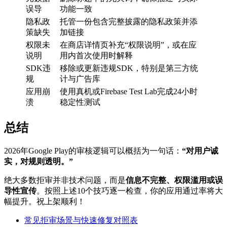
误导
功能一致
隐私政
托管一份包含完整披露的隐私政策并添
策缺失
加链接
权限未
在商店详情页补充“权限说明”，或在应
说明
用内首次使用时解释
SDK违
移除或更新违规SDK，特别是第三方统
规
计与广告库
应用崩
使用真机或Firebase Test Lab完成24小时
溃
稳定性测试
总结
2026年Google Play的审核逻辑可以概括为一句话：
“对用户诚
实，对规则透明。”
绝大多数拒审并非技术问题，而是
信息不完整、权限滥用或误
导性宣传
。按照上述10个技巧逐一检查，你的应用通过率将大
幅提升。祝上架顺利！
常见拒审场景与快速修复对照表