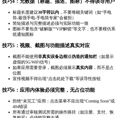
技巧4：元数据（标题、描述、图标）不得误导用户
标题长度建议
30字符以内
，不要堆砌关键词（如“手电
筒-最强手电-手电筒专家”会被拒）
简短描述与完整描述必须与实际功能一致
图标不要包含“破解版”“VIP解锁”等文字，也不要模仿系
统通知图标
技巧5：视频、截图与功能描述真实对应
截图不能使用
非真实设备边框
或
伪造的通知栏
（如显示
虚假的5G/WiFi信号）
如果应用需要登录，截图必须展示
真实内容
，而不是占
位图
宣传视频不得出现“点击此处下载”等误导性按钮
技巧6：应用内体验必须完整，无占位功能
拒绝“未完工”应用：点击菜单不应出现“Coming Soon”或
404错误
所有通过审核测试所需的操作路径（如注册、支付、恢
复购买）必须能完整走通