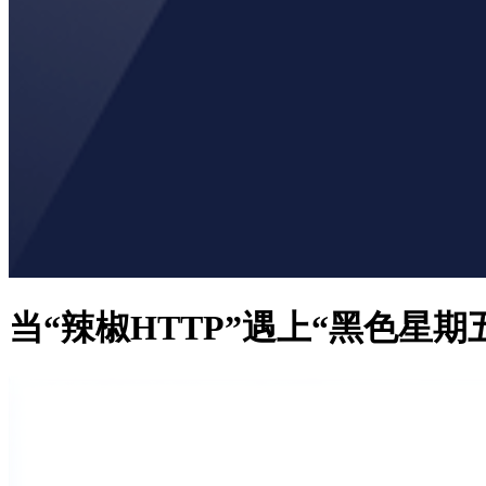
当“辣椒HTTP”遇上“黑色星