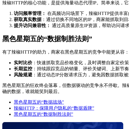
辣椒HTTP的核心功能，是提供海量动态代理IP。简单来说，
访问频率管理：
在高频访问场景下，辣椒HTTP提供丰
获取真实数据
：通过切换不同地区的IP，商家能抓取到
提升访问兼容性：
通过高质量原生IP资源，帮助访问请
黑色星期五的“数据制胜法则”
有了辣椒HTTP的助力，商家在黑色星期五的竞争中能更从容
实时比价
：快速抓取竞品价格变化，及时调整自家定价策
长期监控
：持续跟踪竞品的销量、评价关键词、上新节奏
风险规避
：通过动态IP分散请求压力，避免因数据抓取
黑色星期五的狂欢终会落幕，但数据驱动的竞争永不停歇。辣椒
确的数据，谁就能笑到最后。
黑色星期五的“数据战场”
辣椒HTTP：保障用户隐私的“数据盾牌”
黑色星期五的“数据制胜法则”