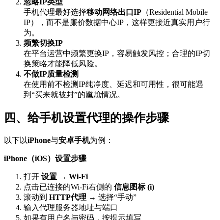
忽略IP类型
手机代理最好选择
移动网络出口IP
（Residential Mobile
IP），而不是廉价数据中心IP，这样更接近真实用户行
为。
频繁切换IP
在平台运营中频繁更换IP，容易触发风控；合理的IP切
换策略才能降低风险。
不做IP质量检测
在使用前不检测IP纯净度、延迟和可用性，很可能遇
到“买来就被封”的尴尬情况。
四、给手机设置代理的操作步骤
以下以
iPhone
与
安卓手机
为例：
iPhone（iOS）设置步骤
打开
设置
→
Wi-Fi
点击已连接的Wi-Fi右侧的
信息图标 (i)
滚动到
HTTP代理
→ 选择“手动”
输入代理服务器地址与端口
如果有用户名与密码，按提示填写