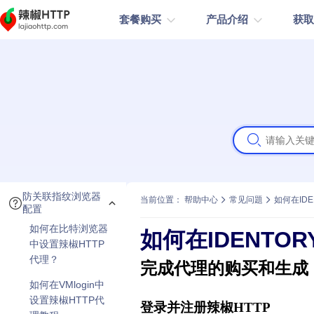
套餐购买
产品介绍
获
静态长效住宅（按个数计费）
动态住宅代理
合作伙伴
动态住宅代理
常见问题
支持动态轮转/粘性会话支持
了解辣椒HTTP更多的合作伙伴。
￥15
原生独享IP
社交媒体
电商
静态长效住宅
使用教程
动态住宅代理
￥3.
数据采集
广告投放
无有效期
支持CDK分发
不限量住宅代理-端口
新闻咨询
防关联指纹浏览器
当前位置： 帮助中心
常见问題
如何在ID
产品介绍
产品使用
配置
产品介绍
海外动态住宅
如何在比特浏览器
不限量住宅代理-带宽
如何在IDENTO
不限量住宅代理-带宽
中设置辣椒HTTP
￥2
大流量业务
静态长效住宅代理
代理？
完成代理的购买和生成
不限量住宅代理-
如何在VMlogin中
不限量住宅代理-端口
带宽
设置辣椒HTTP代
登录并注册辣椒HTTP
2.5元
问卷调查
注册业务