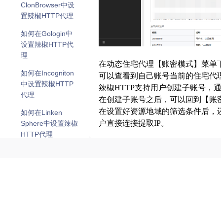
ClonBrowser中设
置辣椒HTTP代理
如何在Gologin中
设置辣椒HTTP代
理
在动态住宅代理【账密模式】菜单
如何在Incogniton
可以查看到自己账号当前的住宅代
中设置辣椒HTTP
辣椒HTTP支持用户创建子账号
代理
在创建子账号之后，可以回到【账
在设置好资源地域的筛选条件后，
如何在Linken
户直接连接提取IP。
Sphere中设置辣椒
HTTP代理
IDENTORY简介
使用方式
第三方应用程序
不同环境下配置
IDENTORY 是一款领先的反检测指
账密认证
SSTAP
在火狐浏览器上配
构建多个互不干扰的独立运行环境
置代理
白名单
比特云手机
或封禁的风险。 凭借其卓越的参数
在Android手机上
等核心业务场景中，个人与团队保
API
Duoplus
配置代理
下载地址：
https://identory.com/en/