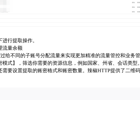
下进行提取操作。
理流量余额
，通过给不同的子账号分配流量来实现更加精准的流量管控和业务
密模式】，筛选你需要的资源信息，例如国家、州省、会话类型
还需要设置提取的账密格式和账密数量。辣椒HTTP提供了二维
纹浏览器（Anti-detect Browser），致力于通过深度指纹隔
。通过高度仿真的环境配置，它能精准规避平台风控的关联监测
灵活性与代理稳定性，IDENTORY 已成为跨境电商、社媒矩阵
障账号安全的首选工具。