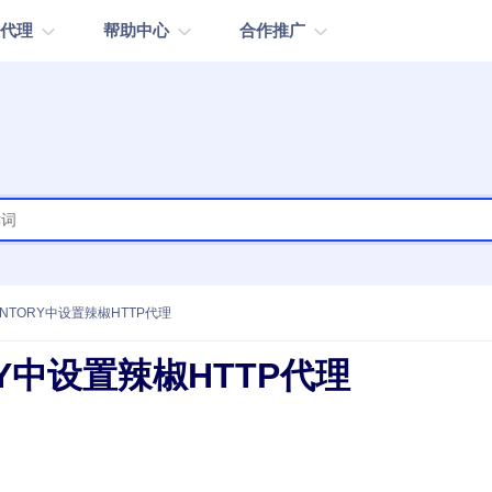
取代理
帮助中心
合作推广
钱包充值
动态住宅代理
纯净IPs
低至
.8/IP
9000万+
余额永不过期
全产品通
无限量住宅代理-带宽
城市级定位
低至
8/GB
免费
ENTORY中设置辣椒HTTP代理
协议
RY中设置辣椒HTTP代理
低至
93/天
HTTP(s)/SOCKS5
响应
低至
/个/天
<0.5S