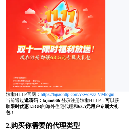
辣椒HTTP官网：
https://lajiaohttp.com/?kwd=zz-VMlogin
当前通过
邀请码：lajiao666
登录注册
辣椒HTTP
，可以获
取
限时优惠1.5GB
的海外住宅代理和
63.5元用户专属大礼
包
！
2.购买你需要的代理类型