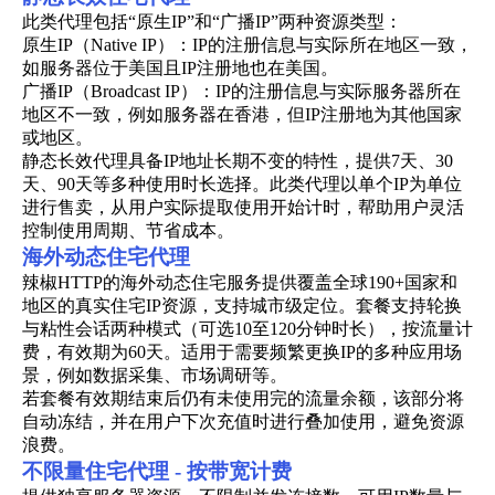
此类代理包括“原生IP”和“广播IP”两种资源类型：
原生IP（Native IP）：IP的注册信息与实际所在地区一致，
如服务器位于美国且IP注册地也在美国。
广播IP（Broadcast IP）：IP的注册信息与实际服务器所在
地区不一致，例如服务器在香港，但IP注册地为其他国家
或地区。
静态长效代理具备IP地址长期不变的特性，提供7天、30
天、90天等多种使用时长选择。此类代理以单个IP为单位
进行售卖，从用户实际提取使用开始计时，帮助用户灵活
控制使用周期、节省成本。
海外动态住宅代理
辣椒HTTP的海外动态住宅服务提供覆盖全球190+国家和
地区的真实住宅IP资源，支持城市级定位。套餐支持轮换
与粘性会话两种模式（可选10至120分钟时长），按流量计
费，有效期为60天。适用于需要频繁更换IP的多种应用场
景，例如数据采集、市场调研等。
若套餐有效期结束后仍有未使用完的流量余额，该部分将
自动冻结，并在用户下次充值时进行叠加使用，避免资源
浪费。
不限量住宅代理 - 按带宽计费