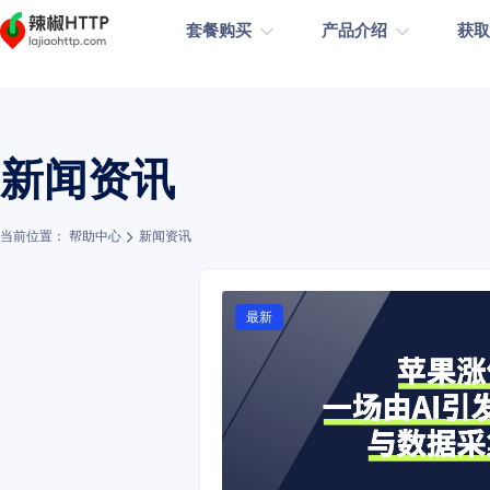
热门
套餐购买
产品介绍
获
静态长效住宅（按个数计费）
动态住宅代理
合作伙伴
动态住宅代理
常见问题
新闻资讯
支持动态轮转/粘性会话支持
了解辣椒HTTP更多的合作伙伴。
￥15
原生独享IP
社交媒体
电商
静态长效住宅
使用教程
当前位置： 帮助中心
新闻资讯
动态住宅代理
￥3.
数据采集
广告投放
无有效期
支持CDK分发
不限量住宅代理-端口
新闻咨询
最新
不限量住宅代理-带宽
不限量住宅代理-带宽
￥2
大流量业务
不限量住宅代理-端口
2.5元
问卷调查
注册业务