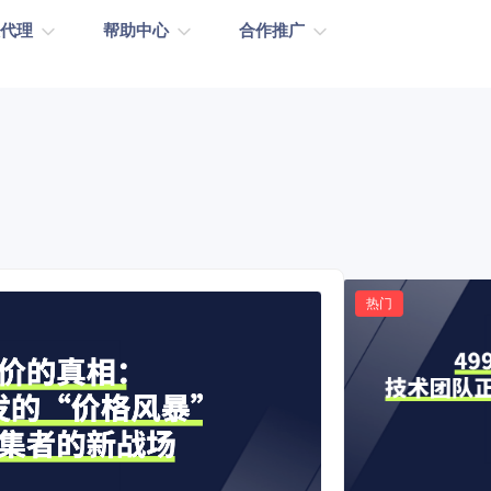
取代理
帮助中心
合作推广
钱包充值
动态住宅代理
纯净IPs
低至
.8/IP
9000万+
余额永不过期
全产品通
无限量住宅代理-带宽
城市级定位
低至
8/GB
免费
热门
协议
低至
93/天
HTTP(s)/SOCKS5
响应
低至
/个/天
<0.5S