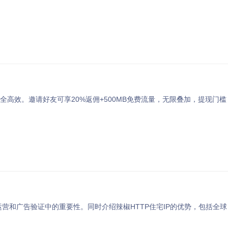
全高效。邀请好友可享20%返佣+500MB免费流量，无限叠加，提现门槛
营和广告验证中的重要性。同时介绍辣椒HTTP住宅IP的优势，包括全球