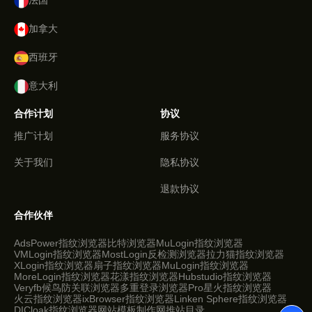
法国
加拿大
西班牙
意大利
合作计划
协议
推广计划
服务协议
关于我们
隐私协议
退款协议
合作伙伴
AdsPower指纹浏览器
比特浏览器
MuLogin指纹浏览器
VMLogin指纹浏览器
MostLogin反检测浏览器
拉力猫指纹浏览器
XLogin指纹浏览器
扇子指纹浏览器
MuLogin指纹浏览器
MoreLogin指纹浏览器
花漾指纹浏览器
Hubstudio指纹浏览器
Veryfb
候鸟防关联浏览器
多重登录浏览器Pro
星火指纹浏览器
火云指纹浏览器
ixBrowser指纹浏览器
Linken Sphere指纹浏览器
DICloak指纹浏览器
网站模板制作网
推站目录