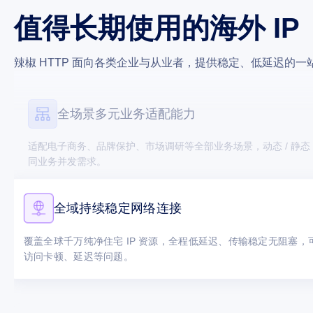
全场景多元业务适配能力
值得长期使用的海外 IP
适配电子商务、品牌保护、市场调研等全部业务场景，动态 / 静态 
同业务并发需求。
辣椒 HTTP 面向各类企业与从业者，提供稳定、低延迟的一站
全域持续稳定网络连接
覆盖全球千万纯净住宅 IP 资源，全程低延迟、传输稳定无阻塞
访问卡顿、延迟等问题。
简易直观可视化管理后台
可视化后台操作便捷，可一键筛选地区 IP，自主查看使用数据与监
保护账号与端口资源安全。