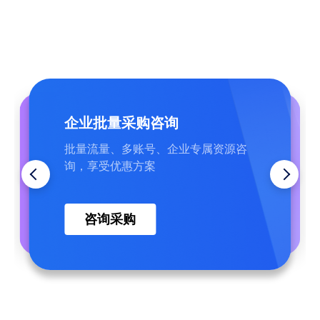
企业批量采购咨询
帮助中心
7×24 在线技术支持
批量流量、多账号、企业专属资源咨
覆盖常见问题、完整操作教程，行业
中文客服全天在岗，节点、网络、配
询，享受优惠方案
资讯，可自主查阅
置问题快速答疑处理
在线提问
查找答案
咨询采购