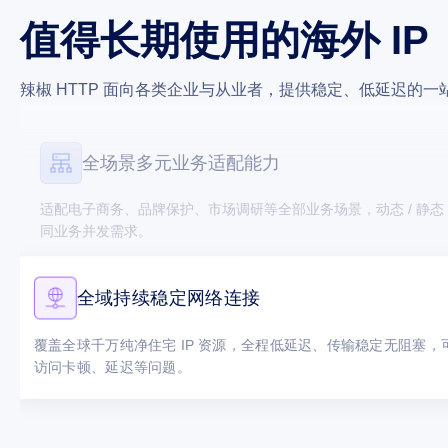
可视化后台操作便捷，可一键筛选地区 IP，自主查看使用数据与监控
值得长期使用的海外 IP
保护账号与端口资源安全。
辣椒 HTTP 面向各类企业与从业者，提供稳定、低延迟的一站
全场景多元业务适配能力
适配电子商务、品牌保护、市场调研等全部业务场景，动态 / 静态 
同业务并发需求。
全域持续稳定网络连接
覆盖全球千万纯净住宅 IP 资源，全程低延迟、传输稳定无阻塞
访问卡顿、延迟等问题。
简易直观可视化管理后台