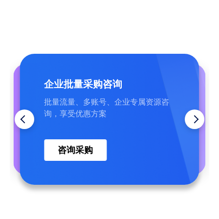
企业批量采购咨询
帮助中心
7×24 在线技术支持
批量流量、多账号、企业专属资源咨
覆盖常见问题、完整操作教程，行业
中文客服全天在岗，节点、网络、配
询，享受优惠方案
资讯，可自主查阅
置问题快速答疑处理
在线提问
查找答案
咨询采购