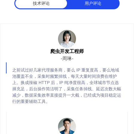
简易直观可视化管理后台
技术评论
用户评论
可视化后台操作便捷，可一键筛选地区 IP，自主查看使用数据与监控
保护账号与端口资源安全。
全场景多元业务适配能力
爬虫开发工程师
-周琳-
适配电子商务、品牌保护、市场调研等全部业务场景，动态 / 静态 
同业务并发需求。
之前试过好几家代理服务商，要么 IP 重复度高，要么地域
池覆盖不全，采集时频繁掉线，每天大量时间浪费在维护
上。换成辣椒 HTTP 后，IP 纯净度很高，全球城市节点选
择充足，后台操作简洁明了，采集任务掉线、延迟次数大幅
减少，数据采集效率直接提升一大截，已经成为项目稳定运
行的重要辅助工具。