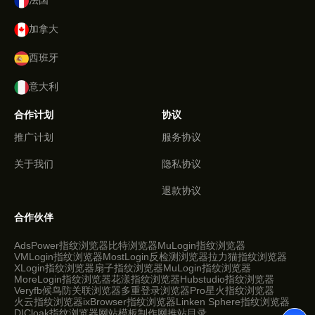
法国
加拿大
西班牙
意大利
合作计划
协议
推广计划
服务协议
关于我们
隐私协议
退款协议
合作伙伴
AdsPower指纹浏览器
比特浏览器
MuLogin指纹浏览器
VMLogin指纹浏览器
MostLogin反检测浏览器
拉力猫指纹浏览器
XLogin指纹浏览器
扇子指纹浏览器
MuLogin指纹浏览器
MoreLogin指纹浏览器
花漾指纹浏览器
Hubstudio指纹浏览器
Veryfb
候鸟防关联浏览器
多重登录浏览器Pro
星火指纹浏览器
火云指纹浏览器
ixBrowser指纹浏览器
Linken Sphere指纹浏览器
DICloak指纹浏览器
网站模板制作网
推站目录