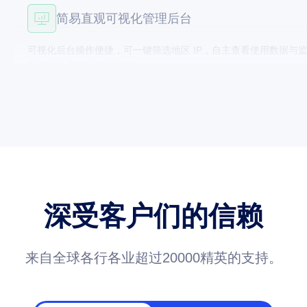
可视化后台操作便捷，可一键筛选地区 IP，自主查看使用数据与监控
保护账号与端口资源安全。
全场景多元业务适配能力
适配电子商务、品牌保护、市场调研等全部业务场景，动态 / 静态 
同业务并发需求。
全域持续稳定网络连接
深受客户们的信赖
覆盖全球千万纯净住宅 IP 资源，全程低延迟、传输稳定无阻塞
访问卡顿、延迟等问题。
来自全球各行各业超过20000精英的支持。