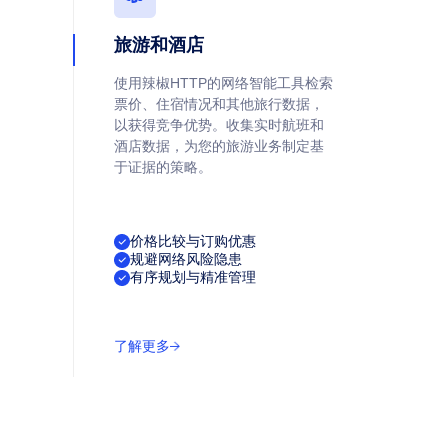
旅游和酒店
使用辣椒HTTP的网络智能工具检索
票价、住宿情况和其他旅行数据，
以获得竞争优势。收集实时航班和
酒店数据，为您的旅游业务制定基
于证据的策略。
价格比较与订购优惠
规避网络风险隐患
全域持续稳定网络连接
有序规划与精准管理
覆盖全球千万纯净住宅 IP 资源，全程低延迟、传输稳定无阻塞
了解更多
访问卡顿、延迟等问题。
简易直观可视化管理后台