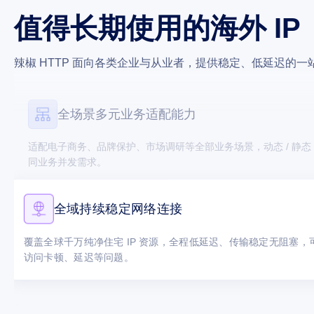
简易直观可视化管理后台
值得长期使用的海外 IP
可视化后台操作便捷，可一键筛选地区 IP，自主查看使用数据与监控
保护账号与端口资源安全。
辣椒 HTTP 面向各类企业与从业者，提供稳定、低延迟的一站
全场景多元业务适配能力
适配电子商务、品牌保护、市场调研等全部业务场景，动态 / 静态 
同业务并发需求。
全域持续稳定网络连接
覆盖全球千万纯净住宅 IP 资源，全程低延迟、传输稳定无阻塞
访问卡顿、延迟等问题。