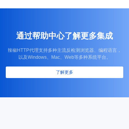
可视化后台操作便捷，可一键筛选地区 IP，自主查看使用数据与监控
保护账号与端口资源安全。
通过帮助中心了解更多集成
全场景多元业务适配能力
辣椒HTTP代理支持多种主流反检测浏览器、编程语言，
适配电子商务、品牌保护、市场调研等全部业务场景，动态 / 静态 
以及Windows、Mac、Web等多种系统平台。
同业务并发需求。
了解更多
全域持续稳定网络连接
覆盖全球千万纯净住宅 IP 资源，全程低延迟、传输稳定无阻塞
访问卡顿、延迟等问题。