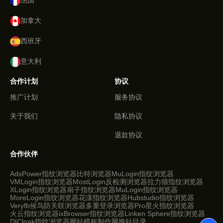
法国
加拿大
西班牙
意大利
合作计划
协议
推广计划
服务协议
关于我们
隐私协议
退款协议
合作伙伴
AdsPower指纹浏览器
比特浏览器
MuLogin指纹浏览器
VMLogin指纹浏览器
MostLogin反检测浏览器
拉力猫指纹浏览器
XLogin指纹浏览器
扇子指纹浏览器
MuLogin指纹浏览器
MoreLogin指纹浏览器
花漾指纹浏览器
Hubstudio指纹浏览器
Veryfb
候鸟防关联浏览器
多重登录浏览器Pro
星火指纹浏览器
火云指纹浏览器
ixBrowser指纹浏览器
Linken Sphere指纹浏览器
DICloak指纹浏览器
网站模板制作网
推站目录