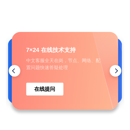
企业批量采购咨询
帮助中心
7×24 在线技术支持
批量流量、多账号、企业专属资源咨
覆盖常见问题、完整操作教程，行业
中文客服全天在岗，节点、网络、配
询，享受优惠方案
资讯，可自主查阅
置问题快速答疑处理
在线提问
查找答案
咨询采购