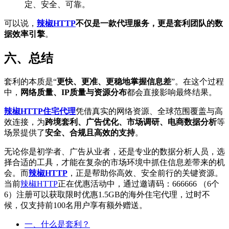
定、安全、可靠。
可以说，
辣椒HTTP
不仅是一款代理服务，更是套利团队的数
据效率引擎
。
六、总结
套利的本质是“
更快、更准、更稳地掌握信息差
”。在这个过程
中，
网络质量、IP质量与资源分布
都会直接影响最终结果。
辣椒HTTP住宅代理
凭借真实的网络资源、全球范围覆盖与高
效连接，为
跨境套利、广告优化、市场调研、电商数据分析
等
场景提供了
安全、合规且高效的支持
。
无论你是初学者、广告从业者，还是专业的数据分析人员，选
择合适的工具，才能在复杂的市场环境中抓住信息差带来的机
会。而
辣椒HTTP
，正是帮助你高效、安全前行的关键资源。
当前
辣椒HTTP
正在优惠活动中，通过邀请码：666666 （6个
6）注册可以获取限时优惠1.5GB的海外住宅代理，过时不
候，仅支持前100名用户享有额外赠送。
一、什么是套利？