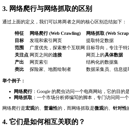
3. 网络爬行与网络抓取的区别
通过上面的定义，我们可以将两者之间的核心区别总结如下：
特征
网络爬行 (Web Crawling)
网络抓取 (Web Scrapi
目标
发现和索引网页
提取特定数据
范围
广度优先，探索整个互联网
目标导向，专注于特
关注点
网页之间的
连接
网页上的
具体数据
产出
网页索引
结构化的数据集
类比
探险家、地图绘制者
数据采集员、信息提
举个例子：
网络爬行
：Google 的爬虫访问一个电商网站，它的
网络抓取
：一个市场分析师编写的脚本，专门访问同一个
网络爬行是
宏观
的、
普遍性
的，而网络抓取是
微观
的、
针对性
4. 它们是如何相互关联的？