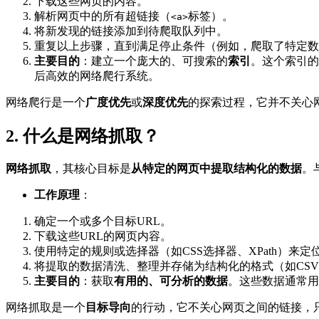
下载这些网页的内容。
解析网页中的所有超链接（
标签）。
<a>
将新发现的链接添加到待爬取队列中。
重复以上步骤，直到满足停止条件（例如，爬取了特定数
主要目的
：建立一个庞大的、可搜索的
索引
。这个索引的
后高效的网络爬行系统。
网络爬行是一个
广度优先
或
深度优先
的探索过程，它并不关心
2. 什么是网络抓取？
网络抓取
，其核心目标是
从特定的网页中提取结构化的数据
。
工作原理
：
确定一个或多个目标URL。
下载这些URL的网页内容。
使用特定的规则或选择器（如CSS选择器、XPath）
将提取的数据清洗、整理并存储为结构化的格式（如CSV
主要目的
：获取
有用的、可分析的数据
。这些数据通常用
网络抓取是一个
目标导向
的行动，它不关心网页之间的链接，