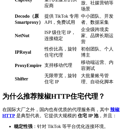
放、社媒营销等
应商
场景
Decodo（原
提供 TikTok 专用
中小团队、开发
Smartproxy）
API，免费试用
者、数据采集
企业级跨境卖
ISP 级住宅 IP，
NetNut
家、品牌长期运
连接稳定
营
性价比高，旋转
初创团队、个人
IPRoyal
住宅代理
博主
移动端运营、内
支持移动代理
ProxyEmpire
容测试
无限带宽，旋转
大批量账号管
Shifter
住宅 IP
理、自动化脚本
为什么推荐辣椒HTTP住宅代理？
在国际大厂之外，国内也有优质的代理服务商，其中
辣椒
HTTP
是典型代表。它提供大规模的
住宅 IP 池
，并且：
稳定性强
：针对 TikTok 等平台优化连接环境。