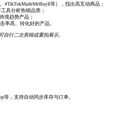
s、#TikTokMadeMeBuyIt等），找出高互动商品；
Niche等工具分析热销品类；
找出跨境趋势产品；
击率高、转化好的产品。
可自行二次剪辑或重拍展示。
、Zendrop等，支持自动同步库存与订单。