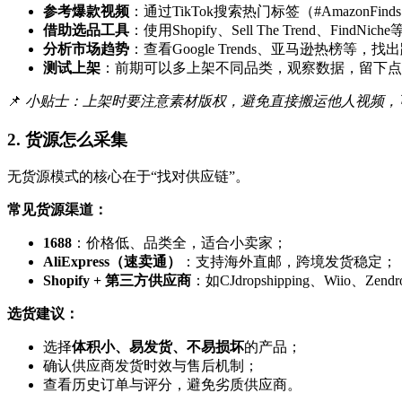
参考爆款视频
：通过TikTok搜索热门标签（#AmazonFind
借助选品工具
：使用Shopify、Sell The Trend、Find
分析市场趋势
：查看Google Trends、亚马逊热榜等，
测试上架
：前期可以多上架不同品类，观察数据，留下点
📌
小贴士：上架时要注意素材版权，避免直接搬运他人视频，
2. 货源怎么采集
无货源模式的核心在于“找对供应链”。
常见货源渠道：
1688
：价格低、品类全，适合小卖家；
AliExpress（速卖通）
：支持海外直邮，跨境发货稳定；
Shopify + 第三方供应商
：如CJdropshipping、Wiio
选货建议：
选择
体积小、易发货、不易损坏
的产品；
确认供应商发货时效与售后机制；
查看历史订单与评分，避免劣质供应商。