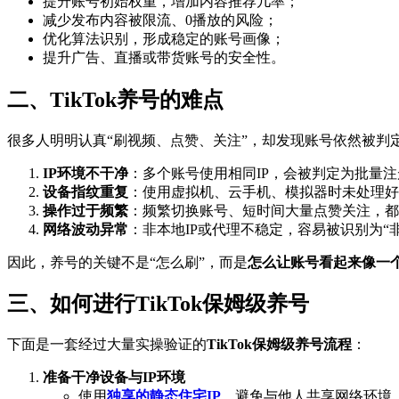
提升账号初始权重，增加内容推荐几率；
减少发布内容被限流、0播放的风险；
优化算法识别，形成稳定的账号画像；
提升广告、直播或带货账号的安全性。
二、TikTok养号的难点
很多人明明认真“刷视频、点赞、关注”，却发现账号依然被判定为
IP环境不干净
：多个账号使用相同IP，会被判定为批量
设备指纹重复
：使用虚拟机、云手机、模拟器时未处理好
操作过于频繁
：频繁切换账号、短时间大量点赞关注，都
网络波动异常
：非本地IP或代理不稳定，容易被识别为“
因此，养号的关键不是“怎么刷”，而是
怎么让账号看起来像一
三、如何进行TikTok保姆级养号
下面是一套经过大量实操验证的
TikTok保姆级养号流程
：
准备干净设备与IP环境
使用
独享的静态住宅IP
，避免与他人共享网络环境