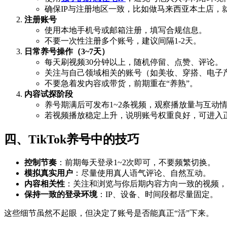
确保IP与注册地区一致，比如做马来西亚本土店，
注册账号
使用本地手机号或邮箱注册，填写合规信息。
不要一次性注册多个账号，建议间隔1-2天。
日常养号操作（3~7天）
每天刷视频30分钟以上，随机停留、点赞、评论。
关注与自己领域相关的账号（如美妆、穿搭、电子
不要急着发内容或带货，前期重在“养熟”。
内容试探阶段
养号期满后可发布1~2条视频，观察播放量与互动
若视频播放稳定上升，说明账号权重良好，可进入
四、TikTok养号中的技巧
控制节奏
：前期每天登录1~2次即可，不要频繁切换。
模拟真实用户
：尽量使用真人语气评论、自然互动。
内容相关性
：关注和浏览与你后期内容方向一致的视频，
保持一致的登录环境
：IP、设备、时间段都尽量固定。
这些细节虽然不起眼，但决定了账号是否能真正“活”下来。