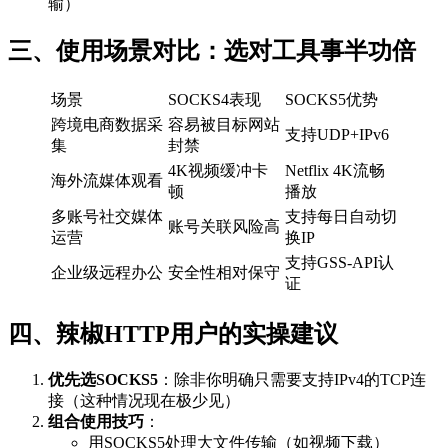
输）
三、使用场景对比：选对工具事半功倍
场景
SOCKS4表现
SOCKS5优势
跨境电商数据采
容易被目标网站
支持UDP+IPv6
集
封禁
4K视频缓冲卡
Netflix 4K流畅
海外流媒体观看
顿
播放
多账号社交媒体
支持每日自动切
账号关联风险高
运营
换IP
支持GSS-API认
企业级远程办公
安全性相对保守
证
四、辣椒HTTP用户的实操建议
优先选SOCKS5
：除非你明确只需要支持IPv4的TCP连
接（这种情况现在极少见）
组合使用技巧
：
用SOCKS5处理大文件传输（如视频下载）