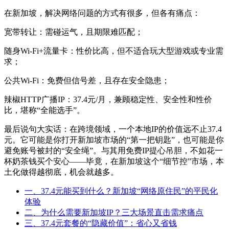
在新加坡，解决网络问题的方式有很多，但各有痛点：
宽带转让：需碰运气，且期限难匹配；
随身Wi-Fi+流量卡：性价比高，但不适合玩大型游戏或专业需
求；
公共Wi-Fi：免费但信号差，且存在安全隐患；
辣椒HTTP广播IP：37.4元/月，兼顾稳定性、安全性和性价
比，堪称“全能选手”。
最后说句大实话：在跨境领域，一个本地IP的价值远不止37.4
元。它可能是你打开新加坡市场的“第一把钥匙”，也可能是你
避免账号被封的“安全绳”。与其用免费IP提心吊胆，不如花一
杯奶茶钱买个安心——毕竟，在新加坡这个“细节控”市场，本
土化做得越彻底，机会就越多。
一、37.4元能买到什么？新加坡“网络原住民”的平民化
体验
二、为什么需要新加坡IP？三大场景直击需求痛点
三、37.4元套餐的“隐藏价值”：省心又省钱