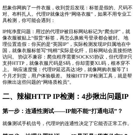
想象你网购了一件衣服，收到货后发现：标签是假的、尺码不
对、布料扎人。代理IP就像这件“网络衣服”，如果不用专业工
具检测，你可能会遇到：
IP纯净度问题：用过的代理IP被目标网站标记为“爬虫IP”，就
像衣服被贴上“假货”标签，再怎么换账号登录都会被封。 地
理位置造假：你买的是“英国IP”，实际检测发现IP归属地在中
国，就像衣服标签写“纯棉”实际是化纤，目标网站会直接拒绝
访问。 协议不兼容：爬虫程序需要SOCKS5协议，但代理IP只
支持HTTP，就像衣服尺码是S码，你却需要XL码，根本穿不
上。 响应速度慢：代理IP延迟高达3秒，就像网购衣服等了1
个月才到货，用户体验极差。 辣椒HTTP IP检测工具，就是帮
你揪出这些问题的“网络质检员”。
二、辣椒HTTP IP检测：4步揪出问题IP
第一步：连通性测试——IP能不能“打通电话”？
就像测试手机信号，代理IP的连通性决定了它能否正常工作。