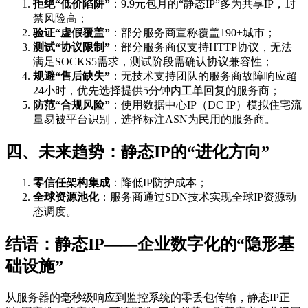
拒绝“低价陷阱”
：9.9元包月的“静态IP”多为共享IP，封
禁风险高；
验证“虚假覆盖”
：部分服务商宣称覆盖190+城市；
测试“协议限制”
：部分服务商仅支持HTTP协议，无法
满足SOCKS5需求，测试阶段需确认协议兼容性；
规避“售后缺失”
：无技术支持团队的服务商故障响应超
24小时，优先选择提供5分钟内工单回复的服务商；
防范“合规风险”
：使用数据中心IP（DC IP）模拟住宅流
量易被平台识别，选择标注ASN为民用的服务商。
四、未来趋势：静态IP的“进化方向”
零信任架构集成
：降低IP防护成本；
全球资源池化
：服务商通过SDN技术实现全球IP资源动
态调度。
结语：静态IP——企业数字化的“隐形基
础设施”
从服务器的毫秒级响应到监控系统的零丢包传输，静态IP正