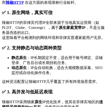
而
辣椒HTTP
在这方面的表现堪称行业标杆。
✅ 1. 原生网络，真实可信
辣椒HTTP的菲律宾代理IP全部来源于当地真实运营商（如
PLDT、Globe、Converge），属于
原生家庭宽带IP
，不是云服
务器伪造的出口。
这意味着平台检测到的网络环境和菲律宾普通家庭用户无异。
✅ 2. 支持静态与动态两种类型
静态
原生
：IP长期固定不变，适合用于账号绑定、店铺
登录、广告后台或长期挂机任务。
动态
原生
：IP会自动轮换，适合大规模数据采集、SEO
监控或自动化操作任务。
这种灵活配置让辣椒HTTP几乎覆盖了所有跨境场景需求。
✅ 3. 高并发与低延迟表现
辣椒HTTP采用独家
原生
IP优化技术，使其在菲律宾地区的
连
接延迟保持在80ms左右
，远低于行业平均水平。