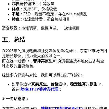
菲律宾代理IP
：中等数量
优点
：支持API、价格较低
不足
：部分IP质量不稳定，存在ISP中转情况
特色
：按流量计费，适合短期项目
适合场景：市场调研、数据测试、一次性项目
五、总结
在2025年的跨境电商和社交媒体竞争格局中，东南亚市场依旧
是增长最快、潜力最大的区域之一。
而在这一过程中，
菲律宾
原生
IP
扮演着连接本地化业务与全
球市场的重要角色。
经过多方评测与对比，我们可以得出以下结论：
如果你追求
真实原生、价格适中、稳定性高
的
原生
IP，
首选
辣椒HTTP菲律宾代理
；
🌶️
一句话总结：
在东南亚代理市场中，
辣椒HTTP菲律宾
原生
IP
以稳定性能和