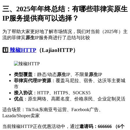
三、2025年年终总结：有哪些菲律宾
原生
IP服务提供商可以选择？
为了帮助大家更好地了解市场情况，我们对当前（2025年）主
流的菲律宾
原生
IP服务商进行了总结与比较
1️⃣
辣椒HTTP
（LajiaoHTTP）
类型覆盖
：静态/动态
原生
IP、不限量
原生
IP
菲律宾代理IP资源
：覆盖马尼拉、宿务、达沃等主要城
市
接入协议
：HTTP、HTTPS、SOCKS5
优点
：原生网络、高匿名度、价格亲民、企业定制灵活
适合场景：TikTok东南亚号运营、Facebook广告、
Lazada/Shopee卖家
当前辣椒HTTP正在优惠活动中，通过
邀请码：666666 （6个