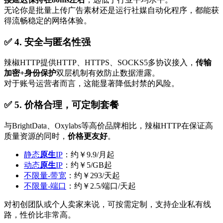
无论你是批量上传广告素材还是运行社媒自动化程序，都能获
得流畅稳定的网络体验。
✅ 4. 安全与匿名性强
辣椒HTTP提供HTTP、HTTPS、SOCKS5多协议接入，
传输
加密+身份保护
双层机制有效防止数据泄露。
对于账号运营者而言，这能显著降低封禁的风险。
✅ 5. 价格合理，可定制套餐
与BrightData、Oxylabs等高价品牌相比，辣椒HTTP在保证高
质量资源的同时，
价格更友好
。
静态
原生
IP
：约￥9.9/月起
动态
原生
IP
：约￥5/GB起
不限量-带宽
：约￥293/天起
不限量-端口
：约￥2.5/端口/天起
对初创团队或个人卖家来说，可按需定制，支持企业私有线
路，性价比非常高。