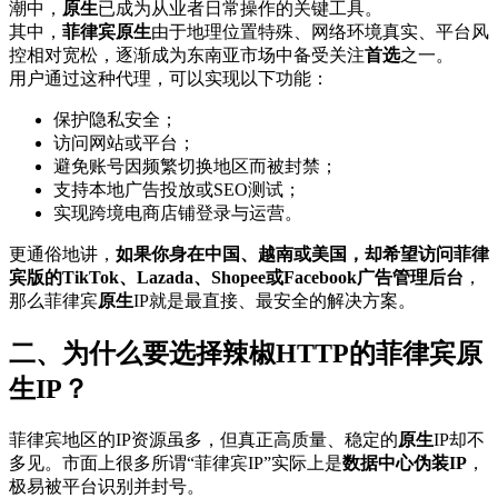
潮中，
原生
已成为从业者日常操作的关键工具。
其中，
菲律宾原生
由于地理位置特殊、网络环境真实、平台风
控相对宽松，逐渐成为东南亚市场中备受关注
首选
之一。
用户通过这种代理，可以实现以下功能：
保护隐私安全；
访问网站或平台；
避免账号因频繁切换地区而被封禁；
支持本地广告投放或SEO测试；
实现跨境电商店铺登录与运营。
更通俗地讲，
如果你身在中国、越南或美国，却希望访问菲律
宾版的TikTok、Lazada、Shopee或Facebook广告管理后台
，
那么菲律宾
原生
IP就是最直接、最安全的解决方案。
二、为什么要选择辣椒HTTP的菲律宾
原
生
IP？
菲律宾地区的IP资源虽多，但真正高质量、稳定的
原生
IP却不
多见。市面上很多所谓“菲律宾IP”实际上是
数据中心伪装IP
，
极易被平台识别并封号。