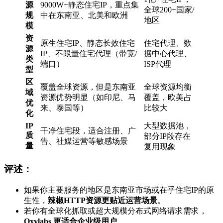
源
9000W+静态住宅IP，重点集
全球200+国家/
规
中在东南亚、北美和欧洲
地区
模
资
原生住宅IP、静态长效住宅
住宅代理、数
源
IP、不限量住宅代理（带宽/
据中心代理、
类
端口）
ISP代理
型
区
覆盖全球资源，但是东南亚
全球资源均衡
域
资源优势明显（如印尼、马
覆盖，欧美占
优
来、泰国等）
比较大
化
IP
大型数据池，
干净住宅段，适合注册、广
质
部分IP段存在
告、社媒运营等敏感场景
量
复用现象
评述：
如果你主要服务的地区是东南亚市场或在乎住宅IP的原
生性，
辣椒HTTP资源更贴近运营场景
。
若你有全球化抓取或超大规模分布式网络请求需求，
Oxylabs 更适合企业级用户
。