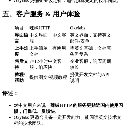
Oxylabs 更偏企业级定价，适合预算充足的技术团队。
五、客户服务 & 用户体验
项目
辣椒HTTP
Oxylabs
界面语
中文界面 + 中文客
英文界面，支持英文
言
服
邮件/表单
上手难
上手简单，有使用
需英文基础，文档完
度
文档
备但复杂
售后支
7×12小时中文客
企业客服，响应周期
持
服，响应快
较长
教程/
提供开发文档与API
提供图文/视频教程
帮助
说明
评述：
对中文用户来说，
辣椒HTTP 的服务更贴近国内使用习
惯，门槛低、反馈快
。
Oxylabs 更适合具备一定开发能力、能阅读英文技术文
档的技术团队。