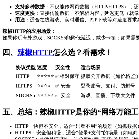
支持多种数据
：不仅能传网页数据（HTTP/HTTPS
速度更快
：直接传输数据，不解析内容，延迟更低（就像
用途
：适合在线游戏、实时通信、P2P下载等对速度要求
辣椒HTTP的应用场景
：
如果你玩海外游戏，SOCKS5能降低延迟，减少卡顿；如果
四、
辣椒HTTP
怎么选？看需求！
协议类型
速度
安全性
适合场景
⭐⭐⭐⭐⭐
HTTP
✅相对保守
抓取公开数据（如价格监
⭐⭐⭐⭐
HTTPS
✅ 安全
登录账号、支付、防封号
⭐⭐⭐⭐⭐
SOCKS5
✅ 安全
游戏、直播、下载大文件
五、总结：辣椒HTTP是你的“网络万能工
HTTP
：快但不安全，适合“只看不用”的场景（如抓数据
HTTPS
：安全但稍慢，适合“登录+支付”的场景（如电