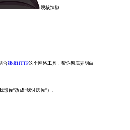
硬核辣椒
结合
辣椒HTTP
这个网络工具，帮你彻底弄明白！
想你”改成“我讨厌你”）。