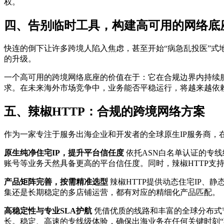
权。
四、告别临时工具，构建高可用的网络底
快连的倒下让许多跨境人陷入焦虑，甚至开始“病急乱投医”
的升级。
一个高可用的跨境网络底座的价值在于：它在合规边界内持续
求。在未来海外市场竞争中，业务能否平稳运行，将越来越依
五、辣椒HTTP：合规的跨境网络方案
作为一家专注于服务出海企业和开发者的全球原生IP服务商，
原生纯净住宅IP，提升平台信任度
依托ASN白名单认证的专线
账号等业务天然具备更高的平台信任度。同时，辣椒HTTP支持
产品矩阵完善，按需精准选型
辣椒HTTP提供动态住宅IP、静
集还是长期稳定的多店铺运营，都有对应的精细化产品匹配。
高稳定性与专业SLA护航
凭借优质的线路和丰富的全球分布式节点资
长。稳定、高速的专线级体验，确保出海业务在任何关键时刻“