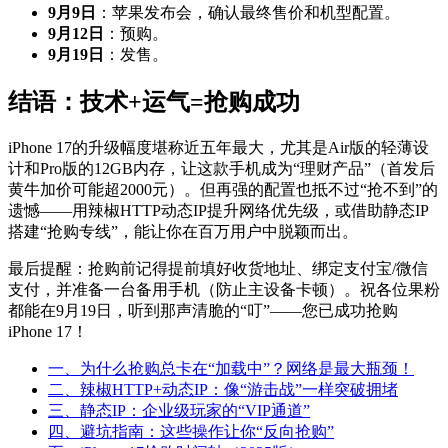
9月9日
：苹果发布会，确认最终售价和机型配置。
9月12日
：预购。
9月19日
：发售。
结语：技术+运气=抢购成功
iPhone 17的升级幅度堪称近五年最大，尤其是Air版的轻薄设
计和Pro版的12GB内存，让这款手机成为“理财产品”（首发后
黄牛加价可能超2000元）。但再强的配置也抵不过“抢不到”的
遗憾——用辣椒HTTP动态IP提升网络优先级，或借助静态IP
搭建“抢购专线”，能让你在百万用户中脱颖而出。
最后提醒：抢购前记得提前填好收货地址、绑定支付宝/微信
支付，并准备一台备用手机（防止主设备卡顿）。祝各位果粉
都能在9月19日，听到那声清脆的“叮”——您已成功抢购
iPhone 17！
一、为什么抢购总卡在“加载中”？网络是最大瓶颈！
二、辣椒HTTP+动态IP：像“游击战”一样突破拥堵
三、静态IP：企业级玩家的“VIP通道”
四、避坑指南：这些操作让你“反向抢购”