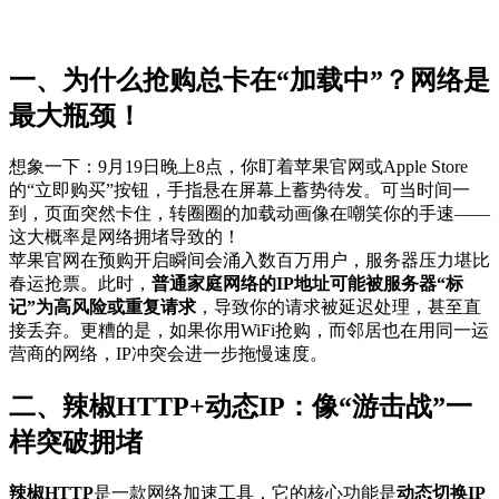
一、为什么抢购总卡在“加载中”？网络是
最大瓶颈！
想象一下：9月19日晚上8点，你盯着苹果官网或Apple Store
的“立即购买”按钮，手指悬在屏幕上蓄势待发。可当时间一
到，页面突然卡住，转圈圈的加载动画像在嘲笑你的手速——
这大概率是网络拥堵导致的！
苹果官网在预购开启瞬间会涌入数百万用户，服务器压力堪比
春运抢票。此时，
普通家庭网络的IP地址可能被服务器“标
记”为高风险或重复请求
，导致你的请求被延迟处理，甚至直
接丢弃。更糟的是，如果你用WiFi抢购，而邻居也在用同一运
营商的网络，IP冲突会进一步拖慢速度。
二、辣椒HTTP+动态IP：像“游击战”一
样突破拥堵
辣椒HTTP
是一款网络加速工具，它的核心功能是
动态切换IP