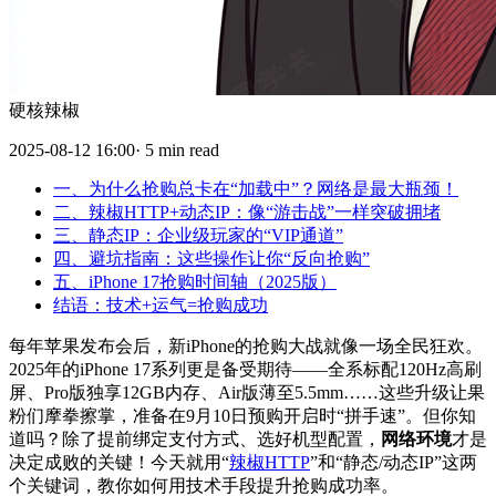
硬核辣椒
2025-08-12 16:00· 5 min read
一、为什么抢购总卡在“加载中”？网络是最大瓶颈！
二、辣椒HTTP+动态IP：像“游击战”一样突破拥堵
三、静态IP：企业级玩家的“VIP通道”
四、避坑指南：这些操作让你“反向抢购”
五、iPhone 17抢购时间轴（2025版）
结语：技术+运气=抢购成功
每年苹果发布会后，新iPhone的抢购大战就像一场全民狂欢。
2025年的iPhone 17系列更是备受期待——全系标配120Hz高刷
屏、Pro版独享12GB内存、Air版薄至5.5mm……这些升级让果
粉们摩拳擦掌，准备在9月10日预购开启时“拼手速”。但你知
道吗？除了提前绑定支付方式、选好机型配置，
网络环境
才是
决定成败的关键！今天就用“
辣椒HTTP
”和“静态/动态IP”这两
个关键词，教你如何用技术手段提升抢购成功率。