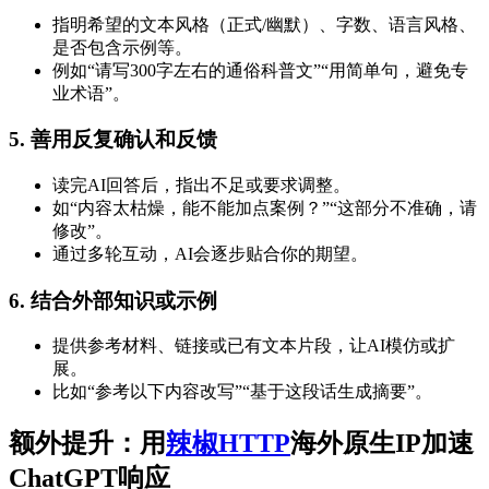
指明希望的文本风格（正式/幽默）、字数、语言风格、
是否包含示例等。
例如“请写300字左右的通俗科普文”“用简单句，避免专
业术语”。
5. 善用反复确认和反馈
读完AI回答后，指出不足或要求调整。
如“内容太枯燥，能不能加点案例？”“这部分不准确，请
修改”。
通过多轮互动，AI会逐步贴合你的期望。
6. 结合外部知识或示例
提供参考材料、链接或已有文本片段，让AI模仿或扩
展。
比如“参考以下内容改写”“基于这段话生成摘要”。
额外提升：用
辣椒HTTP
海外
原生IP
加速
ChatGPT响应