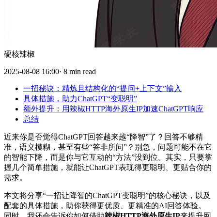
硬核辣椒
2025-08-08 16:00· 8 min read
一招秘诀：精炼且结构化的“提问+上下文”输入
具体措施，助力ChatGPT“变聪明”
额外提升：用辣椒HTTP海外原生IP加速ChatGPT响应
总结
近来你是否觉得ChatGPT回答越来越“降智”了？回答不够精
准，语义模糊，甚至有些“答非所问”？别急，问题可能不在它
的智能下降，而是你与它互动的“方法”没到位。其实，只要掌
握几个简单措施，就能让ChatGPT表现得更聪明、更贴合你的
需求。
本文将分享“一招让降智的ChatGPT变聪明”的核心秘诀，以及
配套的具体措施，助你获得更优质、更精准的AI回答体验。
同时，我还会告诉你如何借助
辣椒HTTP海外原生IP
来提升网