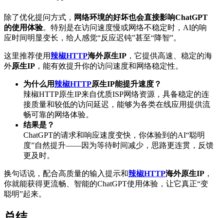
除了优化提问方式，
网络环境的好坏也会直接影响ChatGPT
的使用体验
。特别是在访问速度慢或网络不稳定时，AI的响
应时间明显变长，给人感觉“反应迟钝”甚至“降智”。
这里推荐使用
辣椒HTTP
海外
原生IP
，它提供高速、稳定的海
外
原生IP
，能有效提升你的访问速度和网络稳定性。
为什么用
辣椒HTTP
原生IP
能提升速度？
辣椒HTTP原生IP来自优质ISP网络资源，具备稳定的连
接质量和较低的访问延迟，能够为各类在线应用提供流
畅可靠的网络体验。
结果是？
ChatGPT的请求和响应速度变快，你体验到的AI“聪明
度”自然提升——因为等待时间减少，思路更连贯，反馈
更及时。
换句话说，配合高质量的输入提示和
辣椒HTTP
海外原生IP
，
你就能获得更流畅、智能的ChatGPT使用体验，让它真正“变
聪明”起来。
总结