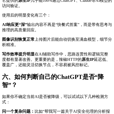
它提供的
原生IP
几乎能100%通过ChatGPT、Claude等AI模型的
访问验证。
使用后的明显变化有三个：
AI响应更“深”
输出内容不再是“快餐式答案”，而是带有思考与
推理的高质量回应。
图像识别恢复正常
上传图片后能自动切换至满血模型，细节分
析精准。
写作效率提升明显
在AI辅助写作中，思路连贯性和逻辑完整
度都有显著改善。更重要的是，辣椒HTTP的
原生IP
延迟低、
覆盖广，还能灵活切换节点，不容易被风控标记。
六、如何判断自己的ChatGPT是否“降
智”？
如果你不确定当前AI是否被降级，可以试试以下几种检测方
式：
问一个复杂问题：
比如“帮我写一篇关于AI安全伦理的分析报