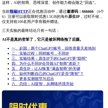
这样，AI的智商、思维深度、创作能力都会随之“回血”。
当前
辣椒HTTP
正在优惠活动中，通过
邀请码：666666
（6个
6）注册可以获取限时优惠1.5GB的海外
原生IP
，过时不候，
仅支持前100名用户享有额外赠送。
三天实验的最终结论只有一句话：
AI不是真的变笨了，它只是被坏网络拖了后腿。
一、起因：两个ChatGPT账号，回答质量天差地别
二、实验过程：同样账号，不同IP
三、实验结果：原生IP下的ChatGPT更“聪明”
四、为什么不同IP会导致AI“智商”差距？
五、原生IP：让AI恢复“满血智商”的关键
六、如何判断自己的ChatGPT是否“降智”？
七、更多实测细节与启示
八、总结：AI提智，从网络环境开始