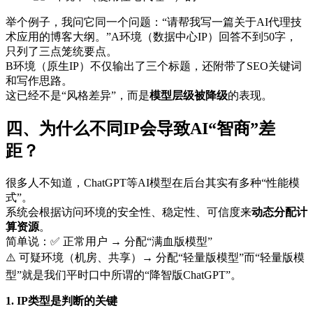
举个例子，我问它同一个问题：“请帮我写一篇关于AI代理技
术应用的博客大纲。”A环境（数据中心IP）回答不到50字，
只列了三点笼统要点。
B环境（原生IP）不仅输出了三个标题，还附带了SEO关键词
和写作思路。
这已经不是“风格差异”，而是
模型层级被降级
的表现。
四、为什么不同IP会导致AI“智商”差
距？
很多人不知道，ChatGPT等AI模型在后台其实有多种“性能模
式”。
系统会根据访问环境的安全性、稳定性、可信度来
动态分配计
算资源
。
简单说：✅ 正常用户 → 分配“满血版模型”
⚠️ 可疑环境（机房、共享）→ 分配“轻量版模型”而“轻量版模
型”就是我们平时口中所谓的“降智版ChatGPT”。
1. IP类型是判断的关键