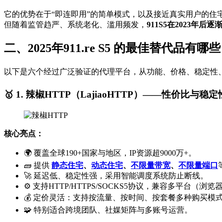
它的优势在于“即连即用”的简单模式，以及接近真实用户的住宅
但随着监管趋严、系统老化、滥用频发，
911S5在2023年后
二、2025年911.re S5 的最佳替代品有哪
以下是六个经过广泛验证的代理平台，从功能、价格、稳定性、
🥇 1. 辣椒HTTP（LajiaoHTTP）——性价比与稳
核心亮点：
🌍 覆盖全球190+国家与地区，IP资源超9000万+。
🧱 提供
静态住宅
、
动态住宅
、
不限量带宽
、
不限量端口
🚀 延迟低、稳定性强，采用智能调度系统防止断线。
⚙️ 支持HTTP/HTTPS/SOCKS5协议，兼容多平台
💰 定价灵活：支持按流量、按时间、按套餐多种购买模
🧩 特别适合跨境团队、社媒矩阵与多账号运营。