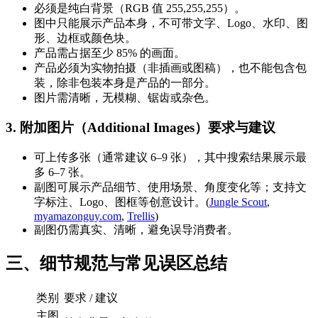
必须是纯白背景（RGB 值 255,255,255）。
图中只能展示产品本身，不可带文字、Logo、水印、图
形、边框或颜色块。
产品需占据至少 85% 的画面。
产品必须为实物拍摄（非插画或图稿），也不能包含包
装，除非包装本身是产品的一部分。
图片需清晰，无模糊、锯齿或杂色。
3. 附加图片（Additional Images）要求与建议
可上传多张（通常建议 6–9 张），其中搜索结果展示最
多 6–7 张。
副图可展示产品细节、使用场景、角度变化等；支持文
字标注、Logo、图框等创意设计。(
Jungle Scout
,
myamazonguy.com
,
Trellis
)
副图仍需真实、清晰，避免误导消费者。
三、细节规范与常见误区总结
类别
要求 / 建议
主图