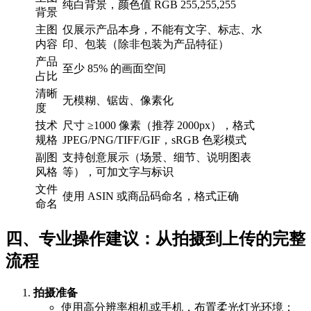
纯白背景，颜色值 RGB 255,255,255
背景
主图
仅展示产品本身，不能有文字、标志、水
内容
印、包装（除非包装为产品特征）
产品
至少 85% 的画面空间
占比
清晰
无模糊、锯齿、像素化
度
技术
尺寸 ≥1000 像素（推荐 2000px），格式
规格
JPEG/PNG/TIFF/GIF，sRGB 色彩模式
副图
支持创意展示（场景、细节、说明图表
风格
等），可加文字与标识
文件
使用 ASIN 或商品码命名，格式正确
命名
四、专业操作建议：从拍摄到上传的完整
流程
拍摄准备
使用高分辨率相机或手机，布置柔光灯光环境；