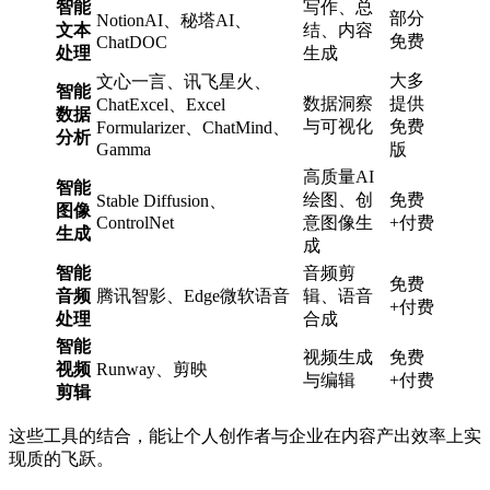
智能
写作、总
部分
NotionAI、秘塔AI、
文本
结、内容
免费
ChatDOC
处理
生成
大多
文心一言、讯飞星火、
智能
数据洞察
提供
ChatExcel、Excel
数据
与可视化
免费
Formularizer、ChatMind、
分析
Gamma
版
高质量AI
智能
绘图、创
免费
Stable Diffusion、
图像
ControlNet
意图像生
+付费
生成
成
智能
音频剪
免费
音频
腾讯智影、Edge微软语音
辑、语音
+付费
处理
合成
智能
视频生成
免费
视频
Runway、剪映
与编辑
+付费
剪辑
这些工具的结合，能让个人创作者与企业在内容产出效率上实
现质的飞跃。