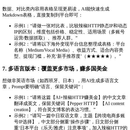
数据、对比类内容用表格呈现更易读，AI能快速生成
Markdown表格，直接复制到平台即可：
示例1：“请做一张对比表，比较辣椒HTTP静态IP和动态
IP的区别，维度包括价格、稳定性、适用场景（多账号
运营/数据抓取）、推荐人群。”
示例2：“请将以下海外变现平台信息整理成表格：平台
名称（Medium/Vocal Media）、收益方式、适合内容类
型、提现门槛，补充‘新手推荐度’（★★★★★）。”
7. 多语言版本：覆盖更多市场，赚多国美金
想做非英语市场（如西班牙、日本），用AI生成多语言文
章，Prompt要明确“语言、保留关键词”：
示例1：“请将这篇【AI+辣椒HTTP赚美金】的中文文章
翻译成英文，保留关键词【Pepper HTTP】【AI content
creation】，符合英文博客的表达习惯。”
示例2：“请写一篇中日双语文章，主题【跨境电商多账
号IP选择】，中文部分侧重‘操作步骤’，日文部分侧
重‘日本平台（乐天/雅虎）注意事项’，加入辣椒HTTP的