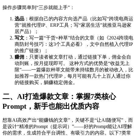
操作步骤简单到“三步就能上手”：
选品
：根据自己的内容方向选产品（比如写“跨境电商运
营”就推代理IP、ERP工具；写“家居生活”就推亚马逊家
居产品）；
写文
：写一篇“干货+种草”结合的文章（如《2024跨境电
商防封号技巧：这3个工具必看》，文中自然植入代理IP
的推广链接）；
赚佣
：只要读者被文章打动，通过链接下单，佣金会自
动到账，按月提现即可。 这种方式的优势是“收益无上
限”——一篇爆款种草文能带来持续数月的被动收入，比
如推荐一款热门代理IP，每月可能有几十上百人通过你
的链接购买，躺赚稳定佣金。
二、AI打造爆款文章：掌握7类核心
Prompt，新手也能出优质内容
想靠AI高效产出“能赚钱的文章”，关键不是“让AI随便写”，而
是设计“精准的Prompt（提示词）”——好的Prompt能让AI理解
你的需求，生成符合平台调性、有吸引力的内容。以下7类常