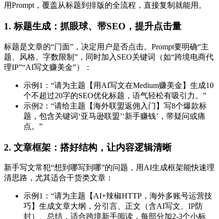
用Prompt，覆盖从标题到排版的全流程，直接复制就能用。
1. 标题生成：抓眼球、带SEO，提升点击量
标题是文章的“门面”，决定用户是否点击。Prompt要明确“主
题、风格、字数限制”，同时加入SEO关键词（如“跨境电商代
理IP”“AI写文赚美金”）：
示例1：“请为主题【用AI写文在Medium赚美金】生成10
个不超过20字的SEO优化标题，语气轻松有吸引力。”
示例2：“请给主题【海外联盟返佣入门】写8个爆款标
题，包含关键词‘亚马逊联盟’‘新手赚钱’，带疑问或痛
点。”
2. 文章框架：搭好结构，让内容逻辑清晰
新手写文常犯“想到哪写到哪”的问题，用AI生成框架能快速理
清思路，尤其适合干货类文章：
示例1：“请为主题【AI+辣椒HTTP，海外多账号运营技
巧】生成文章大纲，分引言、正文（含AI写文、IP防
封）、总结，适合跨境新手阅读，每部分加2-3个小标