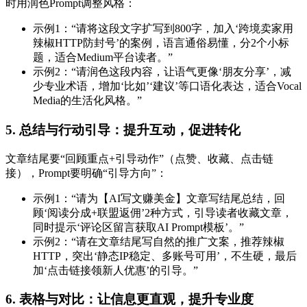
时用润色Prompt调整风格：
示例1：“请将这段文字扩写到800字，加入‘跨境卖家用
辣椒HTTP防封号’的案例，语言通俗易懂，分2个小标
题，适合Medium平台读者。”
示例2：“请润色这段内容，让语气更像‘朋友分享’，减
少专业术语，增加‘比如’‘建议’等口语化表达，适合Vocal
Media的生活化风格。”
5. 总结与行动引导：提升互动，促进转化
文章结尾要“回顾重点+引导动作”（点赞、收藏、点击链
接），Prompt要明确“引导方向”：
示例1：“请为【AI写文赚美金】文章写结尾总结，回
顾‘阅读分成+联盟返佣’2种方式，引导读者收藏文章，
同时提示‘评论区留言获取AI Prompt模板’。”
示例2：“请在文章结尾写自然的推广文案，推荐辣椒
HTTP，突出‘静态IP稳定、多账号可用’，不生硬，最后
加‘点击链接领新人优惠’的引导。”
6. 表格与对比：让信息更直观，提升专业度