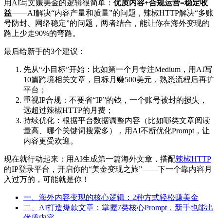
用AI写文赚美金的逻辑很简单：
优质内容+合规运营=稳定收
益
——AI解决“内容产量和质量”的问题，辣椒HTTP解决“多账
号防封、网络稳定”的问题，两者结合，能让你在海外变现的
路上少走90%的弯路。
最后给新手的3个建议：
先从“小目标”开始：比如第一个月专注Medium，用AI写
10篇跨境相关文章，目标月赚500美元，熟悉流程后再扩
平台；
重视IP合规：不要省“IP”的钱，一个账号被封的损失，
远超过辣椒HTTP的月费；
持续优化：根据平台数据调整内容（比如哪类文章阅读
量高、哪个关键词搜索多），用AI不断优化Prompt，让
内容更受欢迎。
现在就行动起来：用AI生成第一篇海外文章，搭配
辣椒HTTP
的IP登录平台，开启你的“美金变现之旅”——下一个靠内容月
入过万的，可能就是你！
一、海外内容变现的核心逻辑：2种方式轻松赚美金
二、AI打造爆款文章：掌握7类核心Prompt，新手也能出
优质内容