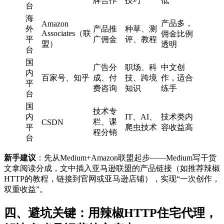
牌合作
技巧
低
台
海
产品多，
Amazon
外
产品推
种草、测
Associates（联
佣金比例
平
广佣金
评、教程
盟）
透明
台
国
广告分
职场、科
中文创
内
百家号、知乎
成、付
技、跨境
作，适合
平
费咨询
知识
练手
台
国
技术专
内
IT、AI、
技术类内
栏、课
CSDN
平
爬虫技术
容收益高
程分销
台
新手建议
：先从Medium+Amazon联盟起步——Medium写干货
文拿阅读分成，文中插入亚马逊联盟的产品链接（如推荐辣椒
HTTP的教程，链接到官网或亚马逊店铺），实现“一次创作，
双重收益”。
四、避坑关键：用辣椒HTTP住宅代理，