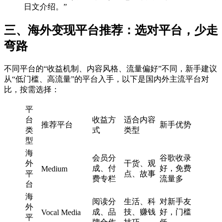
日文介绍。”
三、海外变现平台推荐：选对平台，少走
弯路
不同平台的“收益机制、内容风格、流量偏好”不同，新手建议
从“低门槛、高流量”的平台入手，以下是国内外主流平台对
比，按需选择：
平
台
收益方
适合内容
推荐平台
新手优势
类
式
类型
型
海
会员分
谷歌收录
外
干货、观
成、付
好，免费
Medium
平
点、故事
费专栏
流量多
台
海
阅读分
生活、科
对新手友
外
成、品
技、赚钱
好，门槛
Vocal Media
平