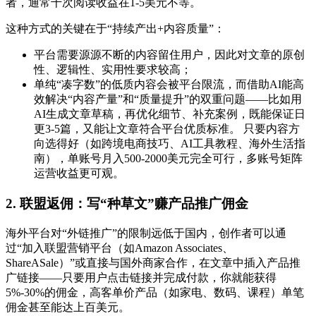
者，通常千次阅读收益在1-5美元不等。
这种方式的关键在于“持续产出+内容质量”：
平台需要源源不断的内容留住用户，因此对文章的原创
性、逻辑性、实用性要求较高；
单纯“凑字数”的低质内容会被平台限流，而借助AI能高
效解决“内容产量”和“质量提升”的双重问题——比如用
AI生成文章草稿，再优化细节、补充案例，既能保证日
更3-5篇，又能让文章符合平台优质标准。 只要内容方
向选得好（如跨境电商技巧、AI工具教程、海外生活指
南），单账号月入500-2000美元完全可行，多账号矩阵
运营收益更可观。
2. 联盟返佣：写“种草文”赚产品推广佣金
海外平台对“外链推广”的限制远低于国内，创作者可以通
过“加入联盟营销平台（如Amazon Associates、
ShareASale）”或直接与国外商家合作，在文章中插入产品推
广链接——只要用户点击链接并完成付款，你就能获得
5%-30%的佣金，高客单价产品（如家电、数码、课程）单笔
佣金甚至能达上百美元。