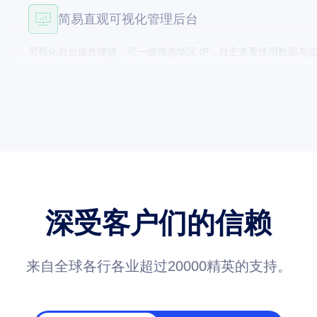
全场景多元业务适配能力
适配电子商务、品牌保护、市场调研等全部业务场景，动态 / 静态 
同业务并发需求。
全域持续稳定网络连接
覆盖全球千万纯净住宅 IP 资源，全程低延迟、传输稳定无阻塞
访问卡顿、延迟等问题。
深受客户们的信赖
简易直观可视化管理后台
来自全球各行各业超过20000精英的支持。
可视化后台操作便捷，可一键筛选地区 IP，自主查看使用数据与监控
保护账号与端口资源安全。