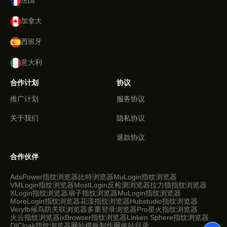
法国
加拿大
西班牙
意大利
合作计划
协议
推广计划
服务协议
关于我们
隐私协议
退款协议
合作伙伴
AdsPower指纹浏览器
比特浏览器
MuLogin指纹浏览器
VMLogin指纹浏览器
MostLogin反检测浏览器
拉力猫指纹浏览器
XLogin指纹浏览器
扇子指纹浏览器
MuLogin指纹浏览器
MoreLogin指纹浏览器
花漾指纹浏览器
Hubstudio指纹浏览器
Veryfb
候鸟防关联浏览器
多重登录浏览器Pro
星火指纹浏览器
火云指纹浏览器
ixBrowser指纹浏览器
Linken Sphere指纹浏览器
DICloak指纹浏览器
网站模板制作网
推站目录