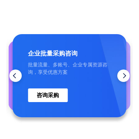
企业批量采购咨询
帮助中心
7×24 在线技术支持
批量流量、多账号、企业专属资源咨
覆盖常见问题、完整操作教程，行业
中文客服全天在岗，节点、网络、配
询，享受优惠方案
资讯，可自主查阅
置问题快速答疑处理
在线提问
查找答案
咨询采购