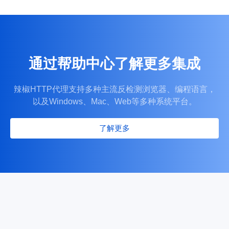
通过帮助中心了解更多集成
全域持续稳定网络连接
辣椒HTTP代理支持多种主流反检测浏览器、编程语言，
覆盖全球千万纯净住宅 IP 资源，全程低延迟、传输稳定无阻塞
以及Windows、Mac、Web等多种系统平台。
访问卡顿、延迟等问题。
了解更多
简易直观可视化管理后台
可视化后台操作便捷，可一键筛选地区 IP，自主查看使用数据与监控
保护账号与端口资源安全。