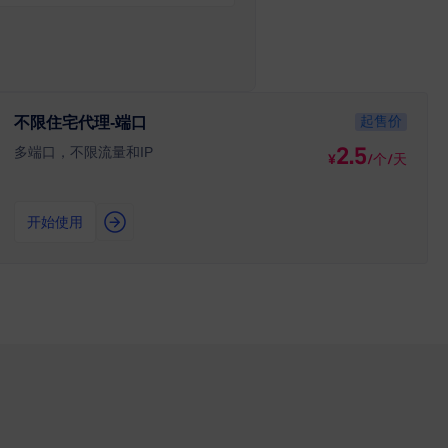
起售价
不限住宅代理-端口
2.5
多端口，不限流量和IP
¥
/个/天
开始使用