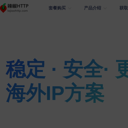
套餐购买
产品介绍
获
静态长效住宅（按个数计费）
动态住宅代理
合作伙伴
动态住宅代理
常见问题
支持动态轮转/粘性会话支持
了解辣椒HTTP更多的合作伙伴。
￥15
原生独享IP
社交媒体
电商
稳定 · 安全·
静态长效住宅
使用教程
动态住宅代理
￥3.
数据采集
广告投放
无有效期
支持CDK分发
不限量住宅代理-端口
新闻咨询
海外IP方案
不限量住宅代理-带宽
不限量住宅代理-带宽
￥2
大流量业务
辣椒HTTP专注提供稳定、快速、高效的海外IP服务，价格
不限量住宅代理-端口
2.5元
问卷调查
注册业务