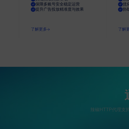
保障多账号安全稳定运营
优
全域持续稳定网络连接
提升广告投放精准度与效果
协
覆盖全球千万纯净住宅 IP 资源，全程低延迟、传输稳定无阻塞
了解更多
了解
访问卡顿、延迟等问题。
简易直观可视化管理后台
可视化后台操作便捷，可一键筛选地区 IP，自主查看使用数据与监控
保护账号与端口资源安全。
全场景多元业务适配能力
辣椒HTTP代理支
适配电子商务、品牌保护、市场调研等全部业务场景，动态 / 静态 
同业务并发需求。