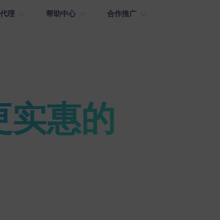
取代理
帮助中心
合作推广
钱包充值
动态住宅代理
纯净IPs
低至
.8/IP
9000万+
余额永不过期
全产品通
 更实惠的
无限量住宅代理-带宽
城市级定位
低至
8/GB
免费
协议
低至
93/天
HTTP(s)/SOCKS5
优惠、套餐灵活，助力业务快速增长。
响应
低至
/个/天
<0.5S