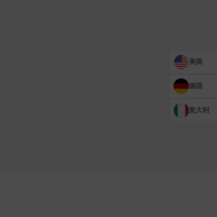
美国
德国
意大利