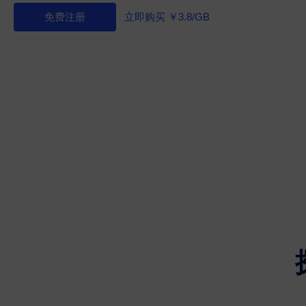
立即购买 ￥3.8/GB
免费注册
本产品仅支持境外环境使用，中国大陆不可用
成功率
延迟速度
平均响应时长<
99.99%
<0.5s
<0.5s